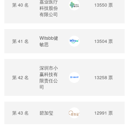
嘉业医疗
第 40 名
13550 票
科技股份
有限公司
Witsbb健
第 41 名
13504 票
敏思
深圳市小
赢科技有
第 42 名
13258 票
限责任公
司
第 43 名
碧加玺
12991 票