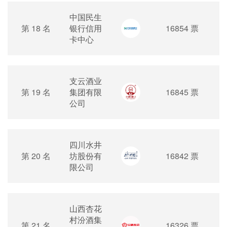
中国民生
第 18 名
银行信用
16854 票
卡中心
支云酒业
第 19 名
集团有限
16845 票
公司
四川水井
第 20 名
坊股份有
16842 票
限公司
山西杏花
村汾酒集
第 21 名
16326 票