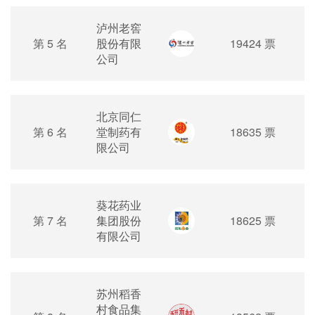
泸州老窖
第 5 名
股份有限
19424 票
公司
北京同仁
第 6 名
堂制药有
18635 票
限公司
葵花药业
第 7 名
集团股份
18625 票
有限公司
苏州稻香
村食品集