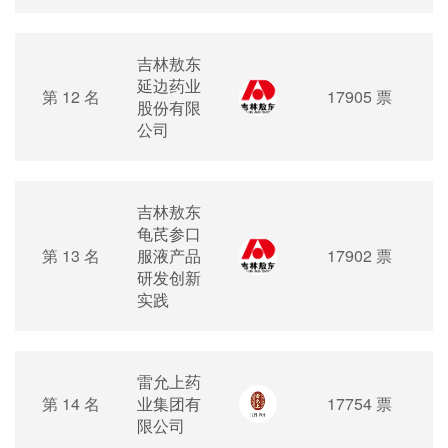
吉林敖东
延边药业
第 12 名
17905 票
股份有限
公司
吉林敖东
龟芪参口
第 13 名
服液产品
17902 票
研发创新
实践
雷允上药
第 14 名
业集团有
17754 票
限公司