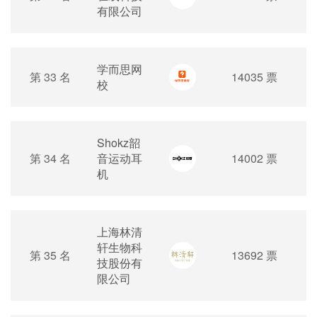
有限公司
学而思网
第 33 名
14035 票
校
Shokz韶
第 34 名
音运动耳
14002 票
机
上海林清
轩生物科
第 35 名
13692 票
技股份有
限公司