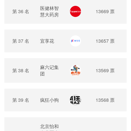
医健林智
第 36 名
13669 票
慧大药房
第 37 名
宜享花
13657 票
麻六记集
第 38 名
13569 票
团
第 39 名
疯狂小狗
13568 票
北京怡和