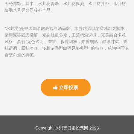
天号陈等。其中，水井坊菁翠、水井坊典藏、水井坊井台、水井坊
臻酿八号是公司核心产品。
“水井坊”是中国知名的高端白酒品牌。水井坊酒以老窖菌群为根本，
采用泥窖固态发酵，精选优质多粮，工艺精湛深微，完美融合多粮
风格，具有“无色透明，窖香、粮香幽雅，陈香细腻，醇厚甘柔，香
味谐调，回味净爽，多粮浓香型白酒风格典型” 的特点，成为中国浓
香型白酒的典范。
立即投票
Copyright © 消费日报投票网 2026