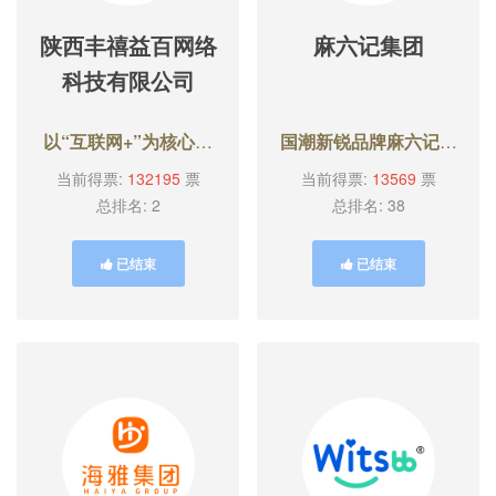
陕西丰禧益百网络
麻六记集团
科技有限公司
以“互联网+”为核心的
国潮新锐品牌麻六记成
创新型企业。
立于2020年，致力于
当前得票:
132195
票
当前得票:
13569
票
新中式川菜，“古法新
总排名: 2
总排名: 38
味·地道川味”
已结束
已结束