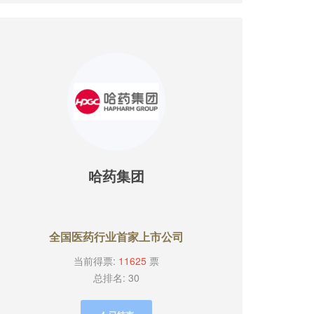
​哈药集团
全国医药行业首家上市公司
当前得票:
11625
票
总排名: 30